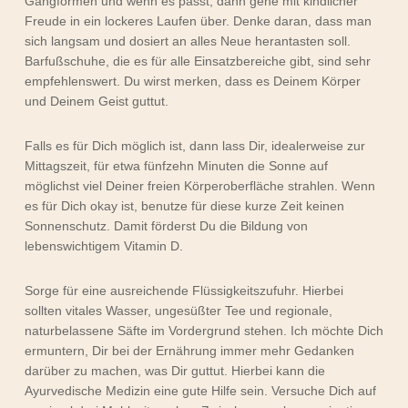
Gangformen und wenn es passt, dann gehe mit kindlicher
Freude in ein lockeres Laufen über. Denke daran, dass man
sich langsam und dosiert an alles Neue herantasten soll.
Barfußschuhe, die es für alle Einsatzbereiche gibt, sind sehr
empfehlenswert. Du wirst merken, dass es Deinem Körper
und Deinem Geist guttut.
Falls es für Dich möglich ist, dann lass Dir, idealerweise zur
Mittagszeit, für etwa fünfzehn Minuten die Sonne auf
möglichst viel Deiner freien Körperoberfläche strahlen. Wenn
es für Dich okay ist, benutze für diese kurze Zeit keinen
Sonnenschutz. Damit förderst Du die Bildung von
lebenswichtigem Vitamin D.
Sorge für eine ausreichende Flüssigkeitszufuhr. Hierbei
sollten vitales Wasser, ungesüßter Tee und regionale,
naturbelassene Säfte im Vordergrund stehen. Ich möchte Dich
ermuntern, Dir bei der Ernährung immer mehr Gedanken
darüber zu machen, was Dir guttut. Hierbei kann die
Ayurvedische Medizin eine gute Hilfe sein. Versuche Dich auf