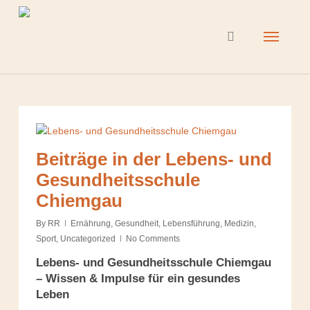
Skip
to
Menu
search
main
content
Beiträge in der Lebens- und
Gesundheitsschule
Chiemgau
By
RR
Ernährung
,
Gesundheit
,
Lebensführung
,
Medizin
,
Sport
,
Uncategorized
No Comments
Lebens- und Gesundheitsschule Chiemgau
– Wissen & Impulse für ein gesundes
Leben