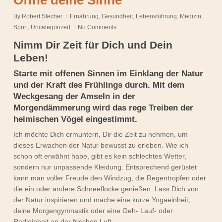
Öffne deine Sinne
By
Robert Stecher
Ernährung
,
Gesundheit
,
Lebensführung
,
Medizin
,
Sport
,
Uncategorized
No Comments
Nimm Dir Zeit für Dich und Dein
Leben!
Starte mit offenen Sinnen im Einklang der Natur
und der Kraft des Frühlings durch. Mit dem
Weckgesang der Amseln in der
Morgendämmerung wird das rege Treiben der
heimischen Vögel eingestimmt.
Ich möchte Dich ermuntern, Dir die Zeit zu nehmen, um
dieses Erwachen der Natur bewusst zu erleben. Wie ich
schon oft erwähnt habe, gibt es kein schlechtes Wetter,
sondern nur unpassende Kleidung. Entsprechend gerüstet
kann man voller Freude den Windzug, die Regentropfen oder
die ein oder andere Schneeflocke genießen. Lass Dich von
der Natur inspirieren und mache eine kurze Yogaeinheit,
deine Morgengymnastik oder eine Geh- Lauf- oder
Radleinheit an der frischen Luft.