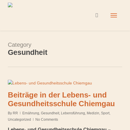
Skip
to
Menu
search
main
content
Category
Gesundheit
Beiträge in der Lebens- und
Gesundheitsschule Chiemgau
By
RR
Ernährung
,
Gesundheit
,
Lebensführung
,
Medizin
,
Sport
,
Uncategorized
No Comments
Lebens- und Gesundheitsschule Chiemgau –