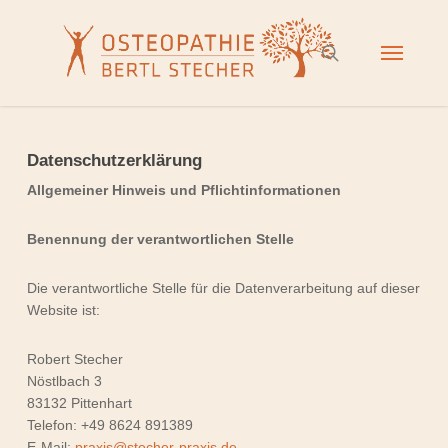
Skip
to
Menu
search
main
content
Datenschutzerklärung
Allgemeiner Hinweis und Pflichtinformationen
Benennung der verantwortlichen Stelle
Die verantwortliche Stelle für die Datenverarbeitung auf dieser
Website ist:
Robert Stecher
Nöstlbach 3
83132 Pittenhart
Telefon: +49 8624 891389
E-Mail:
praxis@stecher-praxis.de