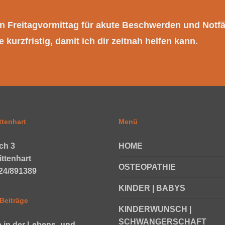
en Freitagvormittag für akute Beschwerden und Notfäl
 kurzfristig, damit ich dir zeitnah helfen kann.
ttenhart
Menü
ch 3
HOME
ittenhart
OSTEOPATHIE
624/891389
KINDER | BABYS
Beiträge
KINDERWUNSCH |
SCHWANGERSCHAFT
e in der Lebens- und