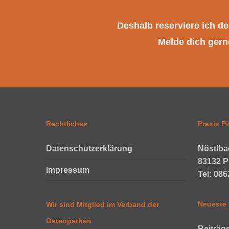
Deshalb reserviere ich d
Melde dich gerne
Rechtliches
Praxis Pi
Datenschutzerklärung
Nöstlba
83132 P
Impressum
Tel: 08
Neueste 
Wir sind Mitglied im Verband der
Osteopathen
Beiträg