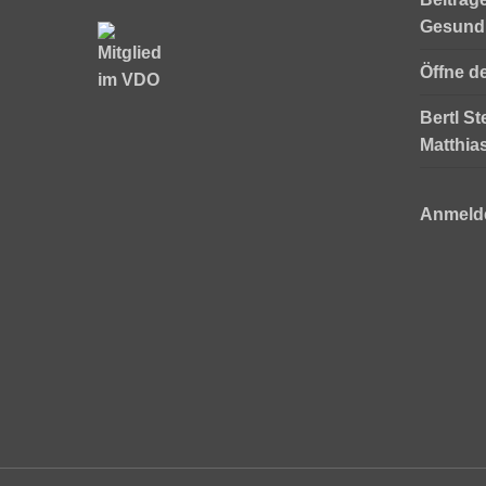
Gesund
Öffne d
Bertl St
Matthia
Anmeld