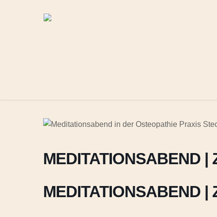
Skip
to
main
content
MEDITATIONSABEND | Z
MEDITATIONSABEND | Z