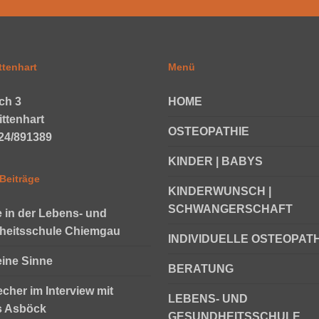
ttenhart
Menü
ch 3
HOME
ittenhart
OSTEOPATHIE
624/891389
KINDER | BABYS
Beiträge
KINDERWUNSCH |
SCHWANGERSCHAFT
e in der Lebens- und
heitsschule Chiemgau
INDIVIDUELLE OSTEOPATH
eine Sinne
BERATUNG
echer im Interview mit
LEBENS- UND
s Asböck
GESUNDHEITSSCHULE