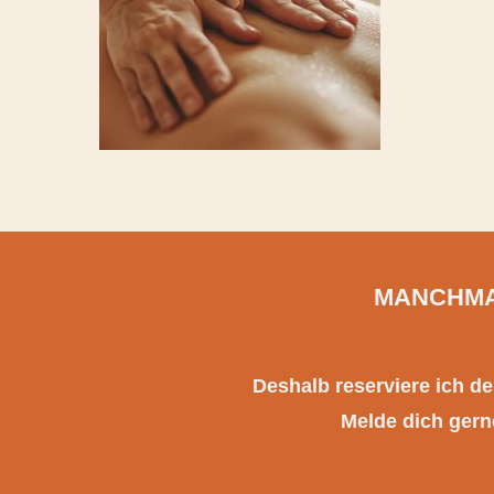
MANCHMA
Deshalb reserviere ich d
Melde dich gerne