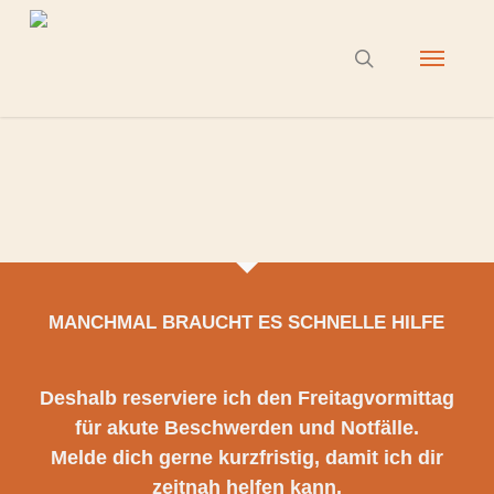
Skip
to
Menu
search
main
content
MANCHMAL BRAUCHT ES SCHNELLE HILFE
Deshalb reserviere ich den Freitagvormittag
für akute Beschwerden und Notfälle.
Melde dich gerne kurzfristig, damit ich dir
zeitnah helfen kann.