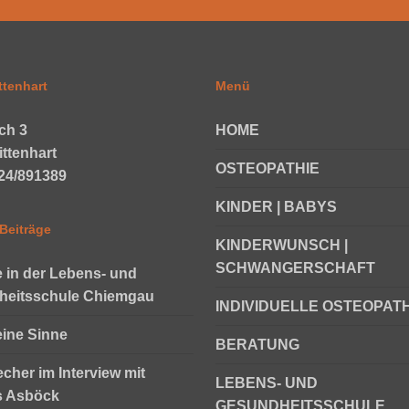
ttenhart
Menü
ch 3
HOME
ittenhart
OSTEOPATHIE
624/891389
KINDER | BABYS
Beiträge
KINDERWUNSCH |
SCHWANGERSCHAFT
e in der Lebens- und
heitsschule Chiemgau
INDIVIDUELLE OSTEOPATH
eine Sinne
BERATUNG
echer im Interview mit
LEBENS- UND
s Asböck
GESUNDHEITSSCHULE