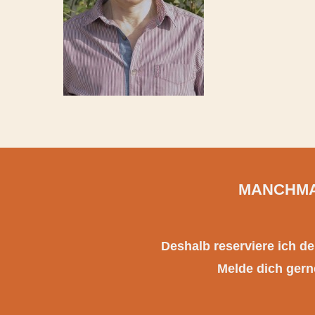
MANCHMA
Deshalb reserviere ich d
Melde dich gerne