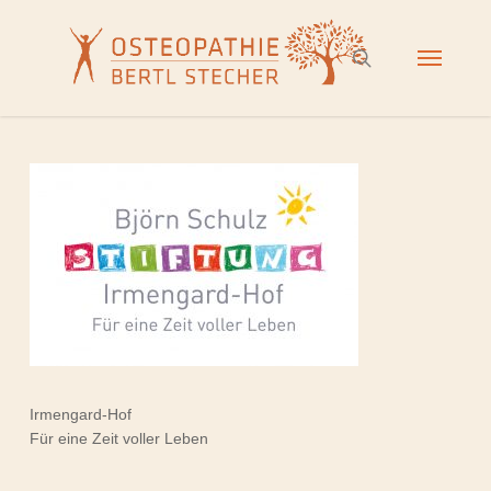
Skip
to
Menu
search
main
content
Irmengard-Hof
Für eine Zeit voller Leben